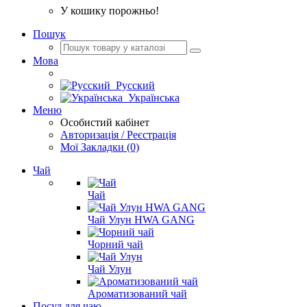
У кошику порожньо!
Пошук
Мова
Русский
Українська
Меню
Особистий кабінет
Авторизація / Реєстрація
Мої Закладки (0)
Чай
Чай
Чай Улун HWA GANG
Чорний чай
Чай Улун
Ароматизований чай
Посуд для чаю