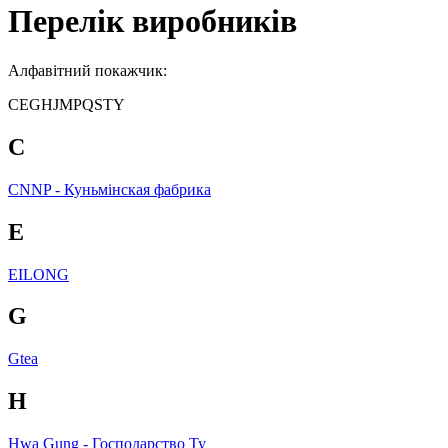
Перелік виробників
Алфавітний покажчик:
C
E
G
H
J
M
P
Q
S
T
Y
C
CNNP - Куньмінская фабрика
E
EILONG
G
Gtea
H
Hwa Gung - Господарство Ту