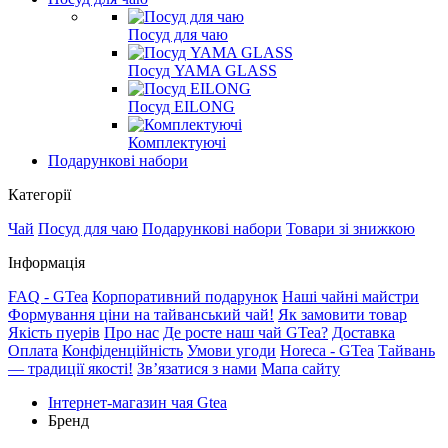
Посуд для чаю
Посуд YAMA GLASS
Посуд EILONG
Комплектуючі
Подарункові набори
Категорії
Чай
Посуд для чаю
Подарункові набори
Товари зі знижкою
Інформація
FAQ - GTea
Корпоративний подарунок
Наші чайні майстри
Формування ціни на тайванський чай!
Як замовити товар
Якість пуерiв
Про нас
Де росте наш чай GTea?
Доставка
Оплата
Конфіденційність
Умови угоди
Horeca - GTea
Тайвань
— традиції якості!
Зв’язатися з нами
Мапа сайту
Інтернет-магазин чая Gtea
Бренд