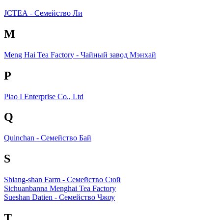
JСТЕА - Семейство Ли
M
Meng Hai Tea Factory - Чайный завод Мэнхай
P
Piao I Enterprise Co., Ltd
Q
Quinchan - Семейство Бай
S
Shiang-shan Farm - Семейство Сюй
Sichuanbanna Menghai Tea Factory
Sueshan Datien - Семейство Чжоу
T