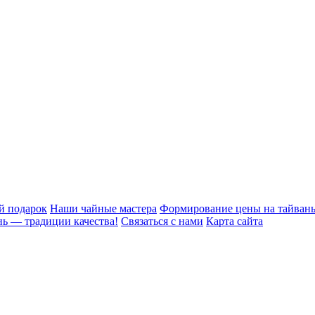
й подарок
Наши чайные мастера
Формирование цены на тайвань
ь — традиции качества!
Связаться с нами
Карта сайта