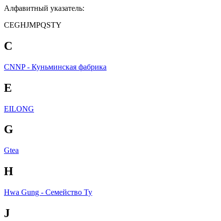
Алфавитный указатель:
C
E
G
H
J
M
P
Q
S
T
Y
C
CNNP - Куньминская фабрика
E
EILONG
G
Gtea
H
Hwa Gung - Семейство Ту
J