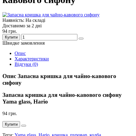
Наявність: На складі
Доставимо за 2 дні
94 грн.
Купити
Швидке замовлення
Опис
Характеристики
Відгуки (0)
Опис Запасна кришка для чайно-кавового
сифону
Запасна кришка для чайно-кавового сифону
Yama glass, Hario
94 грн.
Купити
Теги:
Yama glass
,
Hario
,
кришка
,
пуровар
,
колба