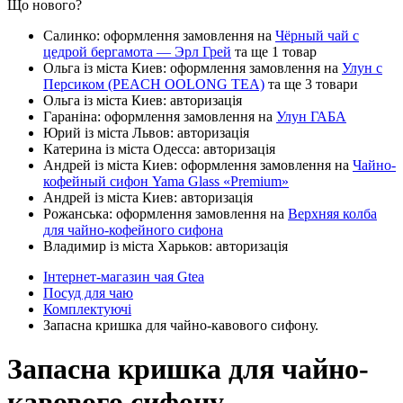
Що нового?
Салинко: оформлення замовлення на
Чёрный чай с
цедрой бергамота — Эрл Грей
та ще 1 товар
Ольга із міста Киев: оформлення замовлення на
Улун с
Персиком (PEACH OOLONG TEA)
та ще 3 товари
Ольга із міста Киев: авторизація
Гараніна: оформлення замовлення на
Улун ГАБА
Юрий із міста Львов: авторизація
Катерина із міста Одесса: авторизація
Андрей із міста Киев: оформлення замовлення на
Чайно-
кофейный сифон Yama Glass «Premium»
Андрей із міста Киев: авторизація
Рожанська: оформлення замовлення на
Верхняя колба
для чайно-кофейного сифона
Владимир із міста Харьков: авторизація
Інтернет-магазин чая Gtea
Посуд для чаю
Комплектуючі
Запасна кришка для чайно-кавового сифону.
Запасна кришка для чайно-
кавового сифону