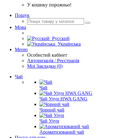
У кошику порожньо!
Пошук
Мова
Русский
Українська
Меню
Особистий кабінет
Авторизація / Реєстрація
Мої Закладки (0)
Чай
Чай
Чай Улун HWA GANG
Чорний чай
Чай Улун
Ароматизований чай
Посуд для чаю