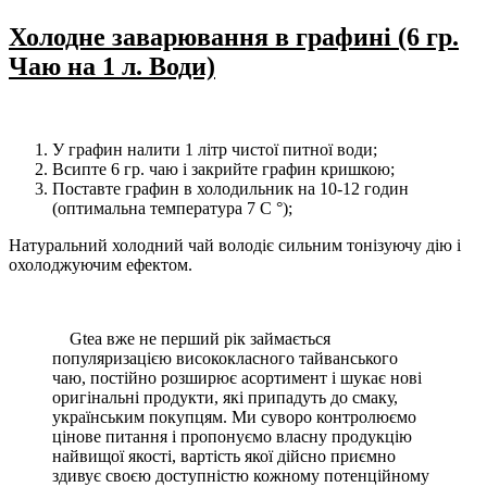
Холодне заварювання в графині (6 гр.
Чаю на 1 л. Води)
У графин налити 1 літр чистої питної води;
Всипте 6 гр. чаю і закрийте графин кришкою;
Поставте графин в холодильник на 10-12 годин
(оптимальна температура 7 С °);
Натуральний холодний чай володіє сильним тонізуючу дію і
охолоджуючим ефектом.
Gtea вже не перший рік займається
популяризацією висококласного тайванського
чаю, постійно розширює асортимент і шукає нові
оригінальні продукти, які припадуть до смаку,
українським покупцям. Ми суворо контролюємо
цінове питання і пропонуємо власну продукцію
найвищої якості, вартість якої дійсно приємно
здивує своєю доступністю кожному потенційному