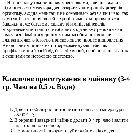
Напій Сходу ніколи не вважався ліками, але поважали як
відмінного стимулятора для розкриття внутрішніх резервів
організму. Жодна медитація не обходилась без чашки чаю, так
само як і лікування людей з хронічними захворюваннями.
Завдяки дуже багатому складу вітамінів, мінералів,
мікроелементів і інших, необхідних організму речовин чай
вважався відмінним допоміжним засобом, правильне
вживання якого істотно прискорювало процес відновлення.
Аналогічним чином напій зарекомендував себе і як
профілактичний засіб від безлічі хвороб, особливо пов'язаних
з судинами та нервовою системою.
Класичне приготування в чайнику (3-4
гр. Чаю на 0,5 л. Води)
Довести 0,5 літрів чистої питної води до температури
85-90 С °;
В окремий заварний чайник додати 3-4 гр. чаю і залити
підготовленою водою;
По можливості використовуйте чайну свічку для