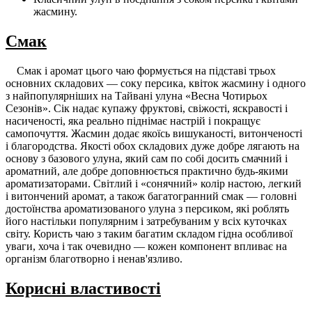
жасмину.
Смак
Смак і аромат цього чаю формується на підставі трьох
основних складових — соку персика, квіток жасмину і одного
з найпопулярніших на Тайвані улуна «Весна Чотирьох
Сезонів». Сік надає купажу фруктові, свіжості, яскравості і
насиченості, яка реально піднімає настрій і покращує
самопочуття. Жасмин додає якоїсь вишуканості, витонченості
і благородства. Якості обох складових дуже добре лягають на
основу з базового улуна, який сам по собі досить смачний і
ароматний, але добре доповнюється практично будь-якими
ароматизаторами. Світлий і «сонячний» колір настою, легкий
і витончений аромат, а також багатогранний смак — головні
достоїнства ароматизованого улуна з персиком, які роблять
його настільки популярним і затребуваним у всіх куточках
світу. Користь чаю з таким багатим складом гідна особливої ​​
уваги, хоча і так очевидно — кожен компонент впливає на
організм благотворно і ненав'язливо.
Корисні властивості