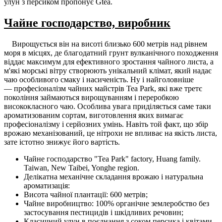
улун з персиком пропонує Gtea.
Чайне господарство, виробник
Вирощується він на висоті близько 600 метрів над рівнем
моря в місцях, де благодатний грунт вулканічного походження
віддає максимум для ефективного зростання чайного листа, а
м'які морські вітру створюють унікальний клімат, який надає
чаю особливого смаку і насиченість. Ну і найголовніше
— професіоналізм чайних майстрів Tea Park, які вже третє
покоління займаються вирощуванням і переробкою
висококласного чаю. Особлива увага приділяється саме таки
ароматизованим сортам, виготовлення яких вимагає
професіоналізму і серйозних умінь. Навіть той факт, що збір
врожаю механізований, це нітрохи не впливає на якість листа,
зате істотно знижує його вартість.
Чайне господарство "Tea Park" factory, Huang family.
Taiwan, New Taibei, Yonghe region.
Делікатна механічне складання врожаю і натуральна
ароматизація:
Висота чайної плантації: 600 метрів;
Чайне виробництво: 100% органічне землеробство без
застосування пестицидів і шкідливих речовин;
Класичний улун в поєднання з соком персика і квітами