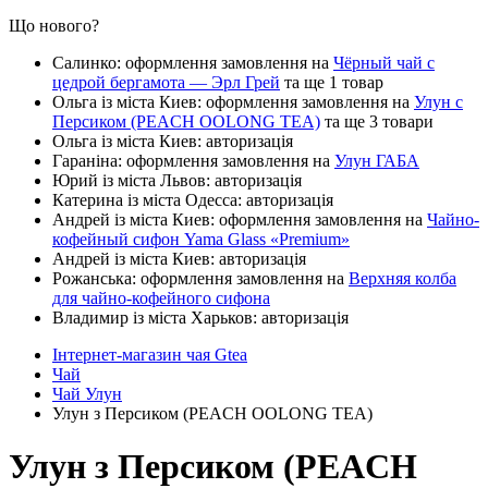
Що нового?
Салинко: оформлення замовлення на
Чёрный чай с
цедрой бергамота — Эрл Грей
та ще 1 товар
Ольга із міста Киев: оформлення замовлення на
Улун с
Персиком (PEACH OOLONG TEA)
та ще 3 товари
Ольга із міста Киев: авторизація
Гараніна: оформлення замовлення на
Улун ГАБА
Юрий із міста Львов: авторизація
Катерина із міста Одесса: авторизація
Андрей із міста Киев: оформлення замовлення на
Чайно-
кофейный сифон Yama Glass «Premium»
Андрей із міста Киев: авторизація
Рожанська: оформлення замовлення на
Верхняя колба
для чайно-кофейного сифона
Владимир із міста Харьков: авторизація
Інтернет-магазин чая Gtea
Чай
Чай Улун
Улун з Персиком (PEACH OOLONG TEA)
Улун з Персиком (PEACH