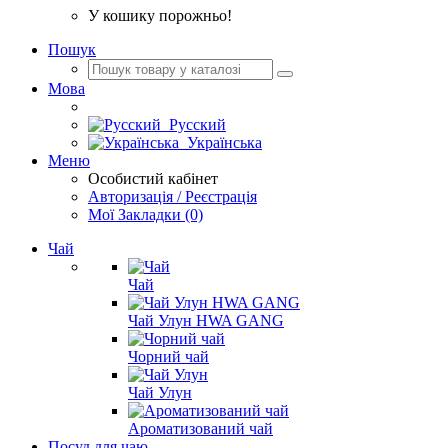
У кошику порожньо!
Пошук
Мова
Русский
Українська
Меню
Особистий кабінет
Авторизація / Реєстрація
Мої Закладки (0)
Чай
Чай
Чай Улун HWA GANG
Чорний чай
Чай Улун
Ароматизований чай
Посуд для чаю