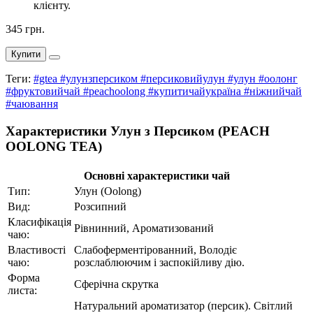
клієнту.
345 грн.
Купити
Теги:
#gtea #улунзперсиком #персиковийулун #улун #оолонг
#фруктовийчай #peachoolong #купитичайукраїна #ніжнийчай
#чаювання
Характеристики Улун з Персиком (PEACH
OOLONG TEA)
Основні характеристики чай
Тип:
Улун (Oolong)
Вид:
Розсипний
Класифікація
Рівнинний, Ароматизований
чаю:
Властивості
Слабоферментірованний, Володіє
чаю:
розслаблюючим і заспокійливу дію.
Форма
Сферічна скрутка
листа:
Натуральний ароматизатор (персик). Світлий