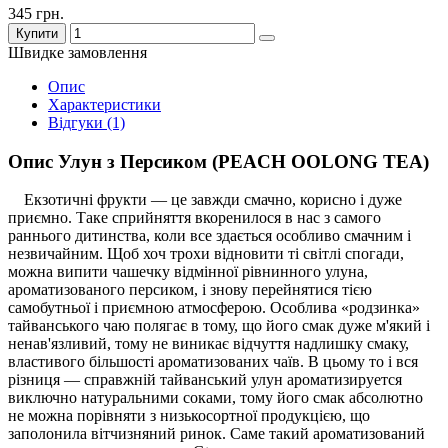
345 грн.
Купити
Швидке замовлення
Опис
Характеристики
Відгуки (1)
Опис Улун з Персиком (PEACH OOLONG TEA)
Екзотичні фрукти — це завжди смачно, корисно і дуже
приємно. Таке сприйняття вкоренилося в нас з самого
раннього дитинства, коли все здається особливо смачним і
незвичайним. Щоб хоч трохи відновити ті світлі спогади,
можна випити чашечку відмінної рівнинного улуна,
ароматизованого персиком, і знову перейнятися тією
самобутньої і приємною атмосферою. Особлива «родзинка»
тайванського чаю полягає в тому, що його смак дуже м'який і
ненав'язливий, тому не виникає відчуття надлишку смаку,
властивого більшості ароматизованих чаїв. В цьому то і вся
різниця — справжній тайванський улун ароматизируется
виключно натуральними соками, тому його смак абсолютно
не можна порівняти з низькосортної продукцією, що
заполонила вітчизняний ринок. Саме такий ароматизований