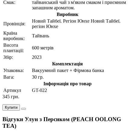
Смак:
тайванський чай з м'яким смаком і приємним
запашним ароматом.
Виробник
Новий Тайбеї. Регіон Юнхе Новий Тайбеї.
Провінція:
регіон Юнхе
Країна
Тайвань
виробник:
Висота
600 метрів
плантації:
Збiр:
2023
Комплектація
Упаковка:
Вакуумний пакет + Фірмова банка
Вага:
30 гр.
Інформація про товар
Артикул
GT-022
345 грн.
Купити
Відгуки Улун з Персиком (PEACH OOLONG
TEA)