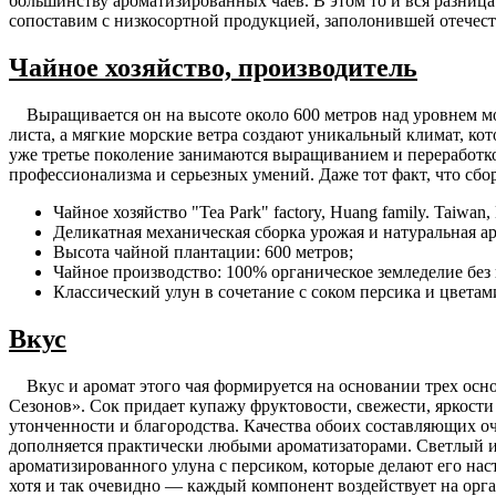
большинству ароматизированных чаев. В этом то и вся разниц
сопоставим с низкосортной продукцией, заполонившей отечест
Чайное хозяйство, производитель
Выращивается он на высоте около 600 метров над уровнем мор
листа, а мягкие морские ветра создают уникальный климат, ко
уже третье поколение занимаются выращиванием и переработко
профессионализма и серьезных умений. Даже тот факт, что сбор
Чайное хозяйство "Tea Park" factory, Huang family. Taiwan,
Деликатная механическая сборка урожая и натуральная а
Высота чайной плантации: 600 метров;
Чайное производство: 100% органическое земледелие без
Классический улун в сочетание с соком персика и цветам
Вкус
Вкус и аромат этого чая формируется на основании трех осн
Сезонов». Сок придает купажу фруктовости, свежести, яркост
утонченности и благородства. Качества обоих составляющих оч
дополняется практически любыми ароматизаторами. Светлый и
ароматизированного улуна с персиком, которые делают его нас
хотя и так очевидно — каждый компонент воздействует на орга