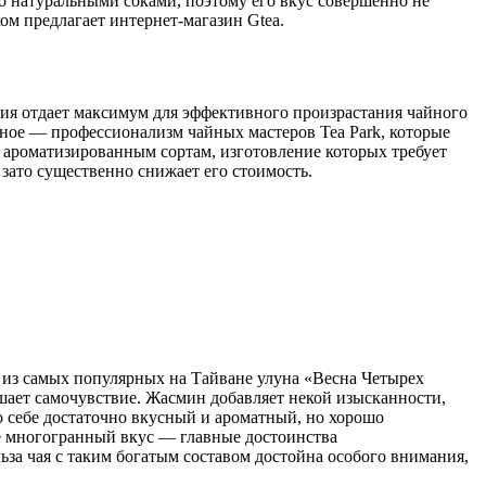
о натуральными соками, поэтому его вкус совершенно не
м предлагает интернет-магазин Gtea.
ния отдает максимум для эффективного произрастания чайного
вное — профессионализм чайных мастеров Tea Park, которые
и ароматизированным сортам, изготовление которых требует
, зато существенно снижает его стоимость.
 из самых популярных на Тайване улуна «Весна Четырех
чшает самочувствие. Жасмин добавляет некой изысканности,
о себе достаточно вкусный и ароматный, но хорошо
е многогранный вкус — главные достоинства
ьза чая с таким богатым составом достойна особого внимания,