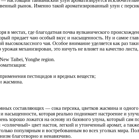
а — настоящий тайваньский улун ароматизируется исключительн
венный рынок. Именно такой ароматизированный улун с персико
я в местах, где благодатная почва вулканического происхожде
торый придает чаю особый вкус и насыщенность. Ну и самое гла
й высококлассного чая. Особое внимание уделяется как раз так
 урожая механизирован, это ничуть не влияет на качество листа
 New Taibei, Yonghe region.
роматизация:
 применения пестицидов и вредных веществ;
и жасмина.
овных составляющих — сока персика, цветков жасмина и одного
и и насыщенности, которая реально поднимает настроение и улу
ень хорошо ложатся на основу из базового улуна, который сам п
 «солнечный» цвет настоя, легкий и утонченный аромат, а такж
только популярным и востребованным во всех уголках мира. Пол
низм благотворно и ненавязчиво.