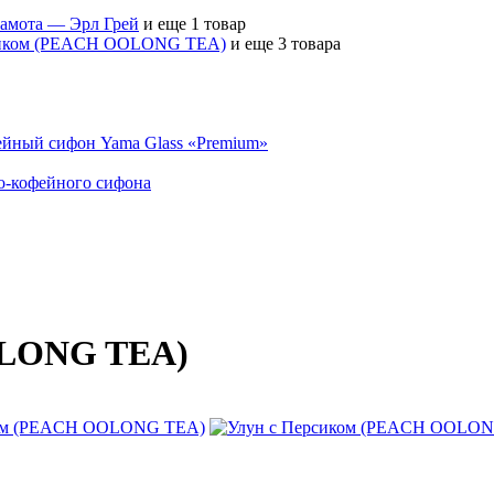
гамота — Эрл Грей
и еще 1 товар
сиком (PEACH OOLONG TEA)
и еще 3 товара
ейный сифон Yama Glass «Premium»
но-кофейного сифона
OLONG TEA)