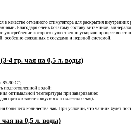
 в качестве отменного стимулятора для раскрытия внутренних р
ваниями. Благодаря очень богатому составу витаминов, минерал
е употребление которого существенно ускоряло процесс восста
й, особенно связанных с сосудами и нервной системой.
-4 гр. чая на 0,5 л. воды)
 85-90 С°;
ить подготовленной водой;
ния оптимальной температуры при заваривание;
 для приготовления вкусного и полезного чая).
я большего количества чая. При условии, что чайник будет пост
чая на 0,5 л. воды)