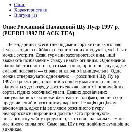
Опис
Характеристики
Відгуки (1)
Опис Розсипний Палацовий Шу Пуер 1997 р.
(PUERH 1997 BLACK TEA)
Легендарний і всесвітньо відомий сорт китайського чаю
Пуер — один з найбільш неоднозначних продуктів, які тільки
можна зустріти. Деякі гурмани захоплюються ним, інші
вважають позбавленим смаку і навіть огидним. Однозначної
відповіді стосовно того, хто має рацію, просто не існує, адже
смакові переваги — справа виключно індивідуальна. Одне
можна стверджувати однозначно — розсипний Шу Пу ер
1997-го року, представлений в нашому магазині, напевно
відноситься до розряду досить ексклюзивних і незвичайних
сортів, гідних особливої ​​уваги. Деяких досвідчених
шанувальників чаю може збентежити той факт, що цей сорт
представлений в розсипному варіанті. Реакція ця цілком
закономірна, адже під виглядом розсипного пуеру
недобросовісні виробники досить часто пропонують
низькосортну чайну продукцію, яка з оригінальним чаєм не
має нічого спільного. Саме наш Шу пуер подібних сумнівів не
викликає.