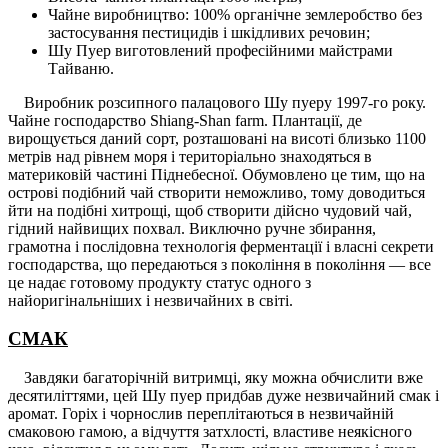
Чайне виробництво: 100% органічне землеробство без
застосування пестицидів і шкідливих речовин;
Шу Пуер виготовлений професійними майстрами
Тайваню.
Виробник розсипного палацового Шу пуеру 1997-го року.
Чайне господарство Shiang-Shan farm. Плантації, де
вирощується даний сорт, розташовані на висоті близько 1100
метрів над рівнем моря і територіально знаходяться в
материковій частині Піднебесної. Обумовлено це тим, що на
острові подібний чай створити неможливо, тому доводиться
йти на подібні хитрощі, щоб створити дійсно чудовий чай,
гідний найвищих похвал. Виключно ручне збирання,
грамотна і послідовна технологія ферментації і власні секрети
господарства, що передаються з покоління в покоління — все
це надає готовому продукту статус одного з
найоригінальніших і незвичайних в світі.
CМАК
Завдяки багаторічній витримці, яку можна обчислити вже
десятиліттями, цей Шу пуер придбав дуже незвичайний смак і
аромат. Горіх і чорнослив переплітаються в незвичайній
смаковою гамою, а відчуття затхлості, властиве неякісного