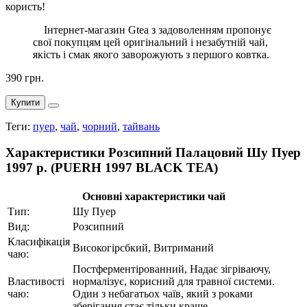
користь!
Iнтернет-магазин Gtea з задоволенням пропонує
свої покупцям цей оригінальний і незабутній чай,
якість і смак якого заворожують з першого ковтка.
390 грн.
Купити
Теги:
пуер
,
чай
,
чорний
,
тайвань
Характеристики Розсипний Палацовий Шу Пуер
1997 р. (PUERH 1997 BLACK TEA)
Основні характеристики чай
Тип:
Шу Пуер
Вид:
Розсипний
Класифікація
Високогірсбкий, Витриманий
чаю:
Постферментірованний, Надає зігріваючу,
Властивості
нормалізує, корисний для травної системи.
чаю:
Один з небагатьох чаїв, який з роками
зберігання стає тільки краще.