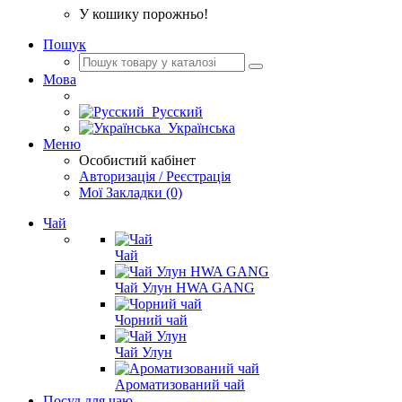
У кошику порожньо!
Пошук
Мова
Русский
Українська
Меню
Особистий кабінет
Авторизація / Реєстрація
Мої Закладки (0)
Чай
Чай
Чай Улун HWA GANG
Чорний чай
Чай Улун
Ароматизований чай
Посуд для чаю