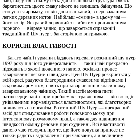
чаю, відсутня в ньому геть. Досить щільна структура і якась
бархатистість цього смаку нікого не залишать байдужим. Що
стосується аромату, то він досить цікавий, з переважанням
легких деревних ноток. Найбільш «смачне» в цьому чаї —
його колір. Яскравий червоний з глибоким проникненням
чорного — відразу видно, що заварюється справжній
традиційний Шу пуер з багаторічною витримкою.
КОРИСНІ ВЛАСТИВОСТІ
Багато чайні гурмани віддають перевагу розсипний шу пуер
1997 року під його універсальність — такий чай прекрасно
підходить в якості щоденного напою, оскільки процес
заварювання легкий і швидкий. Цей Шу Пуер розкриється у
всій красі, радуючи благородними смаковими відтінками і
яскравим ароматом, навіть при заварюванні в класичному
заварювальному чайнику. Такий настій можна пити
натщесерце навіть при проблемах з травленням — він володіє
унікальними нормалізується властивостями, які благотворно
впливають на організм. Розсипний Шу Пуер — прекрасний
засіб для стимулювання роботи головного мозку при
інтенсивному розумовому праці, а також для підвищення
швидкості обміну речовин при схудненні. Всі властивості
даного чаю говорять про те, що його покупка принесе не
тільки радість і задоволення при чаюванні, а й величезну