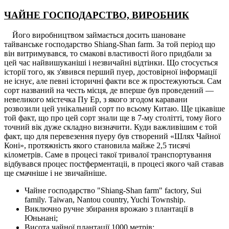
ЧАЙНЕ ГОСПОДАРСТВО, ВИРОБНИК
Його виробництвом займається досить шановане
тайванське господарство Shiang-Shan farm. За той період що
він витримувався, то смакові властивості його придбали за
цей час найвишуканіші і незвичайні відтінки. Що стосується
історії того, як з'явився перший пуер, достовірної інформації
не існує, але певні історичні факти все ж простежуються. Сам
сорт названий на честь місця, де вперше був проведений —
невеликого містечка Пу Ер, з якого згодом каравани
розвозили цей унікальний сорт по всьому Китаю. Ще цікавіше
той факт, що про цей сорт знали ще в 7-му столітті, тому його
точний вік дуже складно визначити. Куди важливішим є той
факт, що для перевезення пуеру був створений «Шлях Чайної
Коні», протяжність якого становила майже 2,5 тисячі
кілометрів. Саме в процесі такої тривалої транспортування
відбувався процес постферментаціі, в процесі якого чай ставав
ще смачніше і не звичайніше.
Чайне господарство "Shiang-Shan farm" factory, Sui
family. Taiwan, Nantou country, Yuchi Township.
Виключно ручне збирання врожаю з плантації в
Юньнані;
Висота чайної плантації 1000 метрів;