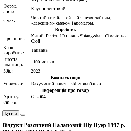
Форма
Крупнолистовий
листа:
Чорний китайський чай з незвичайним,
Смак:
«деревним» смаком і ароматом.
Виробник
Китай. Регіон Юньнань Shiang-shan. Сімейство
Провінція:
Сюй
Країна
Тайвань
виробник:
Висота
1100 метрів
плантації:
Збiр:
2023
Комплектація
Упаковка:
Вакуумний пакет + Фірмова банка
Інформація про товар
Артикул
GT-004
390 грн.
Купити
Відгуки Розсипний Палацовий Шу Пуер 1997 р.