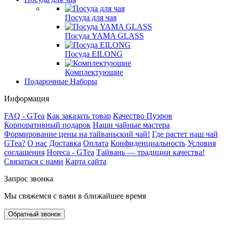
Посуда для чая
Посуда YAMA GLASS
Посуда EILONG
Комплектующие
Подарочные Наборы
Информация
FAQ - GTea
Как заказать товар
Качество Пуэров
Корпоративный подарок
Наши чайные мастера
Формирование цены на тайваньский чай!
Где растет наш чай
GTea?
О нас
Доставка
Оплата
Конфиденциальность
Условия
соглашения
Horeca - GTea
Тайвань — традиции качества!
Связаться с нами
Карта сайта
Запрос звонка
Мы свяжемся с вами в ближайшее время
Обратный звонок