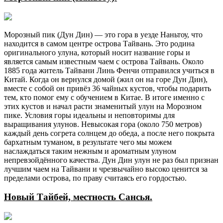
Морозный пик (Дун Дин) — это гора в уезде Наньтоу, что
находится в самом центре острова Тайвань. Это родина
оригинального улуна, который носит название горы и
является самым известным чаем с острова Тайвань. Около
1885 года житель Тайвани Линь Фенчи отправился учиться в
Китай. Когда он вернулся домой (жил он на горе Дун Дин),
вместе с собой он привёз 36 чайных кустов, чтобы подарить
тем, кто помог ему с обучением в Китае. В итоге именно с
этих кустов и начал расти знаменитый улун на Морозном
пике. Условия горы идеальны и неповторимы для
выращивания улунов. Невысокая гора (около 750 метров)
каждый день согрета солнцем до обеда, а после него покрыта
бархатным туманом, в результате чего мы можем
наслаждаться таким нежным и ароматным улуном
непревзойдённого качества. Дун Дин улун не раз был признан
лучшим чаем на Тайвани и чрезвычайно высоко ценится за
пределами острова, по праву считаясь его гордостью.
Новый Тайбей, местность Сансья.