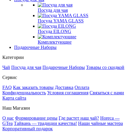
Посуда для чая
Посуда YAMA GLASS
Посуда EILONG
Комплектующие
Подарочные Наборы
Категории
Чай
Посуда для чая
Подарочные Наборы
Товары со скидкой
Сервис
FAQ
Как заказать товары
Доставка
Оплата
Конфиденциальность
Условия соглашения
Связаться с нами
Карта сайта
Наш Магазин
О нас
Формирование цены
Где растет наш чай?
Horeca —
GTea
Тайвань — традиции качества!
Наши чайные мастера
Корпоративный подарок