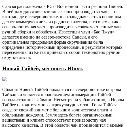
Сансья расположена в Юго-Восточной части региона Тайбей.
В ней находятся две основные зоны производства чая — на
юго-западе и северо-востоке. юго-западная часть в основном
делает коммерческие чаи среднего качества, в то время, как
северо-восточная часть производит высококачественные чаи
ручной сборки и обработки. Известный улун «Бао Чжун»
делается именно на северо-востоке Сансьи, а его
оригинальная продольная форма скручивания была
определена историческими процессами, в результате которых
переселенцы из Китая привезли с собой технологию ручной
скрутки листа.
Новый Тайбей, местность Юнхэ.
Область Новый Тайбей находится на северо-востоке острова
Тайвань и является продолжением агломерации Тайбей —
города-столицы Тайвани. Несмотря на урбанизацию, в Новом
Тайбее находится много агрокультурных зон. Горы Тайбея
создают свежий климат с большим количеством влаги и
обильными дождями. Земля здесь богата органическими
веществами и климат способствует производству чая
высокого качества. В этой области чай производится с времён