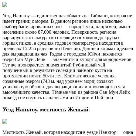
Уезд Наньтоу — единственная область на Тайвани, которая не
имеет границ с морем. В данном регионе лишь несколько
слабоурбанизированных зон — город Пули, например, имеет
население около 87,000 человек. Поверхность региона
варьируется от аккуратно стелящихся холмов до крутых
горных пиков, а средняя годовая температура находится в
пределах 15-25 градусов по Цельсию. Данный климат идеален
для выращивания чая. Рядом с городком Юйчи находится
озеро Сан Мун Лейк — знаменитый курорт для молодожёнов.
Тут же произрастает знаменитый Рубиновый чай,
полученный в результате селекции чайного куста на
протяжении почти 50-ти лет. Климатические условия,
созданные озером (748 м. над уровнем моря) создают
уникальную область для выращивания и производства чая
высочайшего качества. Тёмные чаи из района Сан Мун Лейк
никогда не спутать с аналогами из Индии и Цейлона.
Уезд Наньтоу, местность Женьай.
Местность Женьай, которая находится в уезде Наньтоу — одна