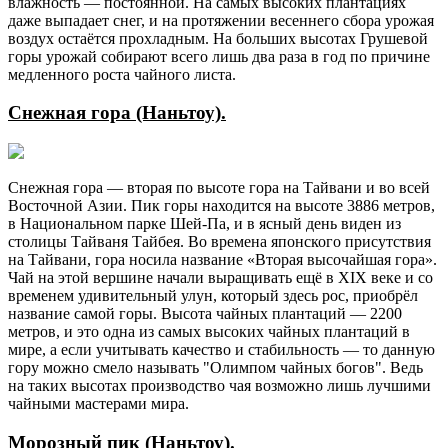
влажность — постоянной. На самых высоких плантациях
даже выпадает снег, и на протяжении весеннего сбора урожая
воздух остаётся прохладным. На больших высотах Грушевой
горы урожай собирают всего лишь два раза в год по причине
медленного роста чайного листа.
Снежная гора (Наньтоу).
Снежная гора — вторая по высоте гора на Тайвани и во всей
Восточной Азии. Пик горы находится на высоте 3886 метров,
в Национальном парке Шей-Па, и в ясный день виден из
столицы Тайваня Тайбея. Во времена японского присутствия
на Тайвани, гора носила название «Вторая высочайшая гора».
Чай на этой вершине начали выращивать ещё в XIX веке и со
временем удивительный улун, который здесь рос, приобрёл
название самой горы. Высота чайных плантаций — 2200
метров, и это одна из самых высоких чайных плантаций в
мире, а если учитывать качество и стабильность — то данную
гору можно смело называть "Олимпом чайных богов". Ведь
на таких высотах производство чая возможно лишь лучшими
чайными мастерами мира.
Морозный пик (Наньтоу).