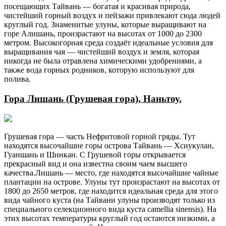
посещающих Тайвань — богатая и красивая природа,
чистейший горный воздух и пейзажи привлекают сюда людей
круглый год. Знаменитые улуны, которые выращивают на
горе Алишань, произрастают на высотах от 1000 до 2300
метром. Высокогорная среда создаёт идеальные условия для
выращивания чая — чистейший воздух и земля, которая
никогда не была отравлена химическими удобрениями, а
также вода горных родников, которую используют для
полива.
Гора Лишань (Грушевая гора), Наньтоу.
Грушевая гора — часть Нефритовой горной гряды. Тут
находятся высочайшие горы острова Тайвань — Хсиукулан,
Гуаншань и Шинкан. С Грушевой горы открывается
прекрасный вид и она известна своим чаем высшего
качества.Лишань — место, где находятся высочайшие чайные
плантации на острове. Улуны тут произрастают на высотах от
1800 до 2650 метров, где находится идеальная среда для этого
вида чайного куста (на Тайвани улуны производят только из
специального селекционного вида куста camellia sinensis). На
этих высотах температуры круглый год остаются низкими, а