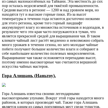
из самых малонаселённых на Тайвани. Эта местность до сих
пор осталась недосягаемой для тяжёлой промышленности.
Средняя высота в регионе — 1200 м над уровнем моря, но
находятся тут и высокие горные пики. Из-за высот
температуры в течении года остаются достаточно низкими
для этого региона, кроме того горный ландшафт
аккумулирует влагу из множества источников и водопадов, в
результате чего эти края часто погружаются в туман, что
является прекрасной средой для выращивания чая. В таком
климате чайный лист растёт медленно и невозможно собрать
много урожаев в течении сезона, но зато молодые чайные
побеги получают большое количество влаги и собирают в
себе наибольшее количество полезных микроэлементов.
Выращивание чая также осложняется перепадами высот,
поэтому именно высокогорные чаи считаются вершиной
искусства чайных мастеров.
Гора Алишань (Наньтоу).
Гора Алишань известна своими легендарными
высокогорными улунами. Вокруг этой горы находится много
районов, в которых производят чай. Также гора Алишань
является одним из самых популярных мест среди туристов,