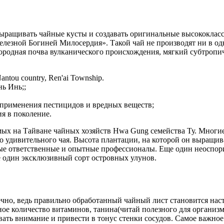
ыращивать чайные кусты и создавать оригинальные высококласс
лезной Богиней Милосердия». Такой чай не производят ни в од
родная почва вулканического происхождения, мягкий субтропич
antou country, Ren'ai Township.
ь Инь;;
 применения пестицидов и вредных веществ;
я в поколение.
 на Тайване чайных хозяйств Hwa Gung семейства Ту. Многие п
о удивительного чая. Высота плантации, на которой он выращива
мые ответственные и опытные профессионалы. Еще один неоспор
е один эксклюзивный сорт островных улунов.
чно, ведь правильно обработанный чайный лист становится нас
ное количество витаминов, танина(читай полезного для организ
вать внимание и привести в тонус стенки сосудов. Самое важно