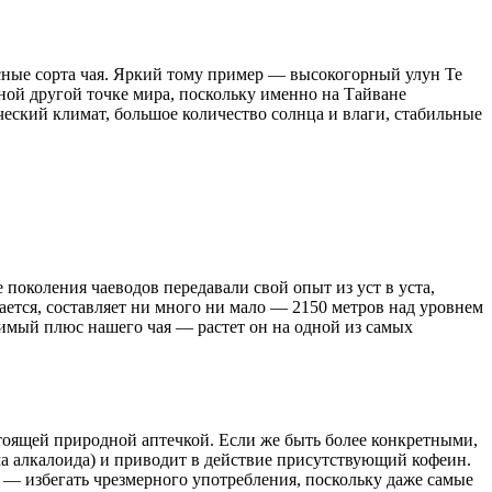
ные сорта чая. Яркий тому пример — высокогорный улун Те
ной другой точке мира, поскольку именно на Тайване
еский климат, большое количество солнца и влаги, стабильные
околения чаеводов передавали свой опыт из уст в уста,
ется, составляет ни много ни мало — 2150 метров над уровнем
имый плюс нашего чая — растет он на одной из самых
тоящей природной аптечкой. Если же быть более конкретными,
ма алкалоида) и приводит в действие присутствующий кофеин.
е — избегать чрезмерного употребления, поскольку даже самые