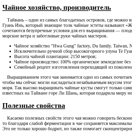
Чайное хозяйство, производитель
Тайвань – один из самых благодатных островов, где можно в
Гуань Инь, который знающие толк чайные эстеты называют «Же
сочетаются безупречные условия для его выращивания — плодо
морские ветра и заботливые руки чайных мастеров.
Чайное хозяйство "Hwa Gung" factory, Du family. Taiwan, N
Исключительно ручной сбор высокогорного улуна Те Гуан
Высота чайной плантации: 2150 метров;
Чайное производство: 100% органическое земледелие без
Семейный рецепт изготовления переходящий из поколени
Выращиванием этого чая занимается одно из самых почитаемых
чтобы мы сейчас могли насладиться незабываемым вкусом этог
моря. Так высоко выращивать чайные кусты смогут только са
известных на Тайване горе Ли Шань, которая подарила миру н
Полезные свойства
Касаемо полезных свойств этого чая можно говорить бесконе
то благодаря слабой ферментации в чае сохраняется максималь
Это не только хорошо бодрит, но также помогает сконцентриро