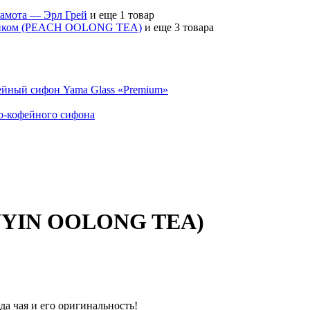
гамота — Эрл Грей
и еще 1 товар
сиком (PEACH OOLONG TEA)
и еще 3 товара
ейный сифон Yama Glass «Premium»
но-кофейного сифона
ANYIN OOLONG TEA)
да чая и его оригинальность!