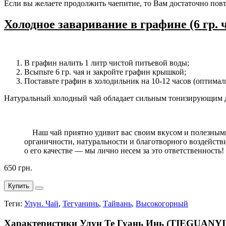
Если вы желаете продолжить чаепитие, то Вам достаточно пов
Холодное заваривание в графине (6 гр. ч
В графин налить 1 литр чистой питьевой воды;
Всыпьте 6 гр. чая и закройте графин крышкой;
Поставьте графин в холодильник на 10-12 часов (оптималь
Натуральный холодный чай обладает сильным тонизирующим 
Наш чай приятно удивит вас своим вкусом и полезными с
органичности, натуральности и благотворного воздействи
о его качестве — мы лично несем за это ответственность!
650 грн.
Купить
Теги:
Улун. Чай
,
Тегуанинь
,
Тайвань
,
Высокогорный
Характеристики Улун Те Гуань Инь (TIEGUAN