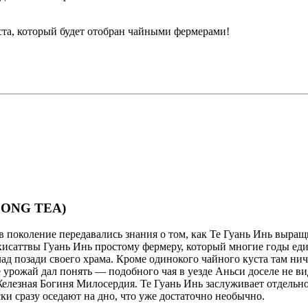
ста, который будет отобран чайными фермерами!
LONG TEA)
 поколение передавались знания о том, как Те Гуань Инь выращи
хисаттвы Гуань Инь простому фермеру, который многие годы еди
ад позади своего храма. Кроме одинокого чайного куста там нич
е урожай дал понять — подобного чая в уезде Аньси доселе не 
елезная Богиня Милосердия. Те Гуань Инь заслуживает отдельно
ки сразу оседают на дно, что уже достаточно необычно.