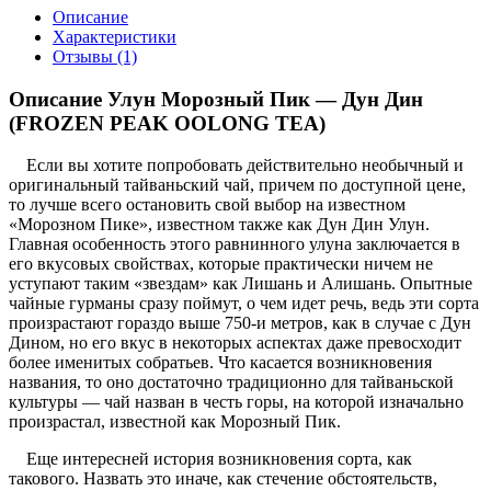
Описание
Характеристики
Отзывы (1)
Описание Улун Морозный Пик — Дун Дин
(FROZEN PEAK OOLONG TEA)
Если вы хотите попробовать действительно необычный и
оригинальный тайваньский чай, причем по доступной цене,
то лучше всего остановить свой выбор на известном
«Морозном Пике», известном также как Дун Дин Улун.
Главная особенность этого равнинного улуна заключается в
его вкусовых свойствах, которые практически ничем не
уступают таким «звездам» как Лишань и Алишань. Опытные
чайные гурманы сразу поймут, о чем идет речь, ведь эти сорта
произрастают гораздо выше 750-и метров, как в случае с Дун
Дином, но его вкус в некоторых аспектах даже превосходит
более именитых собратьев. Что касается возникновения
названия, то оно достаточно традиционно для тайваньской
культуры — чай назван в честь горы, на которой изначально
произрастал, известной как Морозный Пик.
Еще интересней история возникновения сорта, как
такового. Назвать это иначе, как стечение обстоятельств,