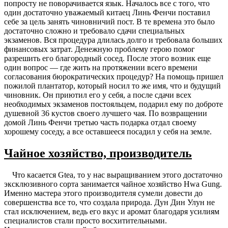
попросту не поворачивается язык. Началось все с того, что
один достаточно уважаемый китаец Линь Фенчи поставил
себе за цель занять чиновничий пост. В те времена это было
достаточно сложно и требовало сдачи специальных
экзаменов. Вся процедура длилась долго и требовала больших
финансовых затрат. Денежную проблему герою помог
разрешить его благородный сосед. После этого возник еще
один вопрос — где жить на протяжении всего времени
согласования бюрократических процедур? На помощь пришел
пожилой плантатор, который носил то же имя, что и будущий
чиновник. Он приютил его у себя, а после сдачи всех
необходимых экзаменов постояльцем, подарил ему по доброте
душевной 36 кустов своего лучшего чая. По возвращении
домой Линь Фенчи третью часть подарка отдал своему
хорошему соседу, а все оставшееся посадил у себя на земле.
Чайное хозяйство, производитель
Что касается Gtea, то у нас выращиванием этого достаточно
эксклюзивного сорта занимается чайное хозяйство Hwa Gung.
Именно мастера этого производителя сумели довести до
совершенства все то, что создала природа. Дун Дин Улун не
стал исключением, ведь его вкус и аромат благодаря усилиям
специалистов стали просто восхитительными.