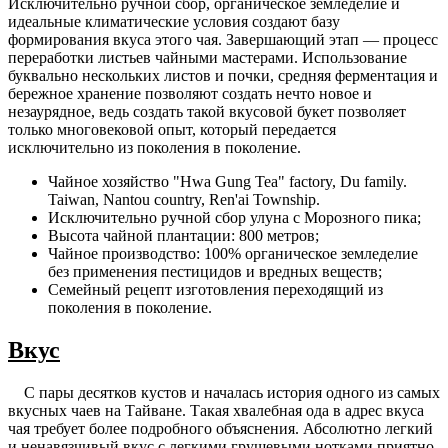
Исключительно ручной сбор, органическое земледелие и
идеальные климатические условия создают базу
формирования вкуса этого чая. Завершающий этап — процесс
переработки листьев чайными мастерами. Использование
буквально нескольких листов и почки, средняя ферментация и
бережное хранение позволяют создать нечто новое и
незаурядное, ведь создать такой вкусовой букет позволяет
только многовековой опыт, который передается
исключительно из поколения в поколение.
Чайное хозяйство "Hwa Gung Tea" factory, Du family.
Taiwan, Nantou country, Ren'ai Township.
Исключительно ручной сбор улуна с Морозного пика;
Высота чайной плантации: 800 метров;
Чайное производство: 100% органическое земледелие
без применения пестицидов и вредных веществ;
Семейный рецепт изготовления переходящий из
поколения в поколение.
Вкус
C пары десятков кустов и началась история одного из самых
вкусных чаев на Тайване. Такая хвалебная ода в адрес вкуса
чая требует более подробного объяснения. Абсолютно легкий
и ненавязчивый вкус с легкими грушевыми нотками приятно