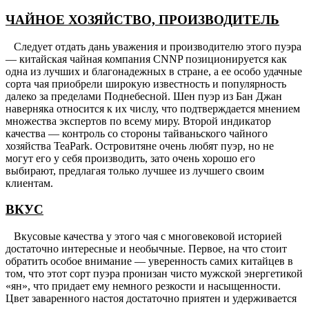
ЧАЙНОЕ ХОЗЯЙСТВО, ПРОИЗВОДИТЕЛЬ
Следует отдать дань уважения и производителю этого пуэра
— китайская чайная компания CNNP позиционируется как
одна из лучших и благонадежных в стране, а ее особо удачные
сорта чая приобрели широкую известность и популярность
далеко за пределами Поднебесной. Шен пуэр из Бан Джан
наверняка относится к их числу, что подтверждается мнением
множества экспертов по всему миру. Второй индикатор
качества — контроль со стороны тайваньского чайного
хозяйства TeaPark. Островитяне очень любят пуэр, но не
могут его у себя производить, зато очень хорошо его
выбирают, предлагая только лучшее из лучшего своим
клиентам.
ВКУС
Вкусовые качества у этого чая с многовековой историей
достаточно интересные и необычные. Первое, на что стоит
обратить особое внимание — уверенность самих китайцев в
том, что этот сорт пуэра пронизан чисто мужской энергетикой
«ян», что придает ему немного резкости и насыщенности.
Цвет заваренного настоя достаточно приятен и удерживается