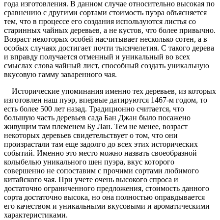
года изготовления. В данном случае относительно высокая по
сравнению с другими сортами стоимость пуэра объясняется
тем, что в процессе его создания используются листья со
старинных чайных деревьев, а не кустов, что более привычно.
Возраст некоторых особей насчитывает несколько сотен, а в
особых случаях достигает почти тысячелетия. С такого дерева
и вправду получается отменный и уникальный во всех
смыслах слова чайный лист, способный создать уникальную
вкусовую гамму заваренного чая.
Исторические упоминания именно тех деревьев, из которых
изготовлен наш пуэр, впервые датируются 1467-м годом, то
есть более 500 лет назад. Традиционно считается, что
большую часть деревьев сада Бан Джан было посажено
живущим там племенем Бу Лан. Тем не менее, возраст
некоторых деревьев свидетельствует о том, что они
произрастали там еще задолго до всех этих исторических
событий. Именно это место можно назвать своеобразной
колыбелью уникального шен пуэра, вкус которого
совершенно не сопоставим с прочими сортами любимого
китайского чая. При учете очень высокого спроса и
достаточно ограниченного предложения, стоимость данного
сорта достаточно высока, но она полностью оправдывается
его качеством и уникальными вкусовыми и ароматическими
характеристиками.