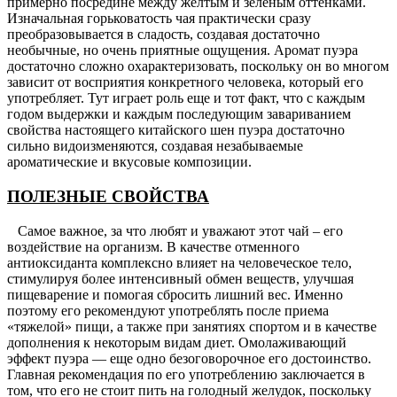
примерно посредине между желтым и зеленым оттенками.
Изначальная горьковатость чая практически сразу
преобразовывается в сладость, создавая достаточно
необычные, но очень приятные ощущения. Аромат пуэра
достаточно сложно охарактеризовать, поскольку он во многом
зависит от восприятия конкретного человека, который его
употребляет. Тут играет роль еще и тот факт, что с каждым
годом выдержки и каждым последующим завариванием
свойства настоящего китайского шен пуэра достаточно
сильно видоизменяются, создавая незабываемые
ароматические и вкусовые композиции.
ПОЛЕЗНЫЕ СВОЙСТВА
Самое важное, за что любят и уважают этот чай – его
воздействие на организм. В качестве отменного
антиоксиданта комплексно влияет на человеческое тело,
стимулируя более интенсивный обмен веществ, улучшая
пищеварение и помогая сбросить лишний вес. Именно
поэтому его рекомендуют употреблять после приема
«тяжелой» пищи, а также при занятиях спортом и в качестве
дополнения к некоторым видам диет. Омолаживающий
эффект пуэра — еще одно безоговорочное его достоинство.
Главная рекомендация по его употреблению заключается в
том, что его не стоит пить на голодный желудок, поскольку