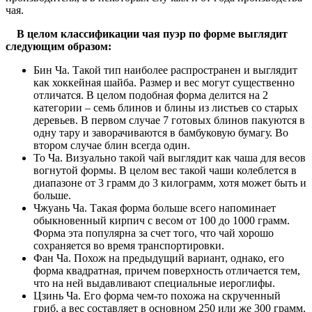
чая.
В целом классификации чая пуэр по форме выглядит
следующим образом:
Бин Ча. Такой тип наиболее распространен и выглядит
как хоккейная шайба. Размер и вес могут существенно
отличатся. В целом подобная форма делится на 2
категории – семь блинов и блины из листьев со старых
деревьев. В первом случае 7 готовых блинов пакуются в
одну тару и заворачиваются в бамбуковую бумагу. Во
втором случае блин всегда один.
То Ча. Визуально такой чай выглядит как чаша для весов
вогнутой формы. В целом вес такой чаши колеблется в
диапазоне от 3 грамм до 3 килограмм, хотя может быть и
больше.
Чжуань Ча. Такая форма больше всего напоминает
обыкновенный кирпич с весом от 100 до 1000 грамм.
Форма эта популярна за счет того, что чай хорошо
сохраняется во время транспортировки.
Фан Ча. Похож на предыдущий вариант, однако, его
форма квадратная, причем поверхность отличается тем,
что на ней выдавливают специальные иероглифы.
Цзинь Ча. Его форма чем-то похожа на скрученный
гриб, а вес составляет в основном 250 или же 300 грамм.