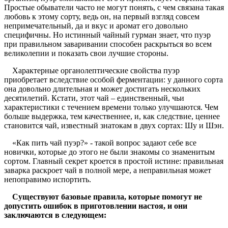
Простые обыватели часто не могут понять, с чем связана такая
любовь к этому сорту, ведь он, на первый взгляд совсем
непримечательный, да и вкус и аромат его довольно
специфичны. Но истинный чайный гурман знает, что пуэр
при правильном заваривании способен раскрыться во всем
великолепии и показать свои лучшие стороны.
Характерные органолептические свойства пуэр
приобретает вследствие особой ферментации: у данного сорта
она довольно длительная и может достигать нескольких
десятилетий. Кстати, этот чай – единственный, чьи
характеристики с течением времени только улучшаются. Чем
больше выдержка, тем качественнее, и, как следствие, ценнее
становится чай, известный знатокам в двух сортах: Шу и Шэн.
«Как пить чай пуэр?» - такой вопрос задают себе все
новички, которые до этого не были знакомы со знаменитым
сортом. Главный секрет кроется в простой истине: правильная
заварка раскроет чай в полной мере, а неправильная может
непоправимо испортить.
Существуют базовые правила, которые помогут не
допустить ошибок в приготовлении настоя, и они
заключаются в следующем: