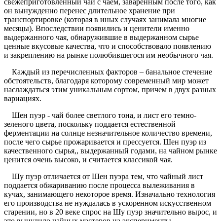
свежеприготовленный чай с чаем, заваренным после того, как
он вынужденно перенес длительное хранение при
транспортировке (которая в иных случаях занимала многие
месяцы). Впоследствии появились и ценители именно
выдержанного чая, обнаружившие в выдержанном сырье
ценные вкусовые качества, что и способствовало появлению
и закреплению на рынке полюбившегося им необычного чая.
Каждый из перечисленных факторов – банальное стечение
обстоятельств, благодаря которому современный мир может
наслаждаться этим уникальным сортом, причем в двух разных
вариациях.
Шен пуэр - чай более светлого тона, и лист его темно-
зеленого цвета, поскольку поддается естественной
ферментации на солнце незначительное количество времени,
после чего сырье прожаривается и прессуется. Шен пуэр из
качественного сырья,, выдержанный годами, на чайном рынке
ценится очень высоко, и считается классикой чая.
Шу пуэр отличается от Шен пуэра тем, что чайный лист
поддается обжариванию после процесса вылеживания в
кучах, занимающего некоторое время. Изначально технология
его производства не нуждалась в ускоренном искусственном
старении, но в 20 веке спрос на Шу пуэр значительно вырос, и
это вынудило чайных мастеров на эксперименты,