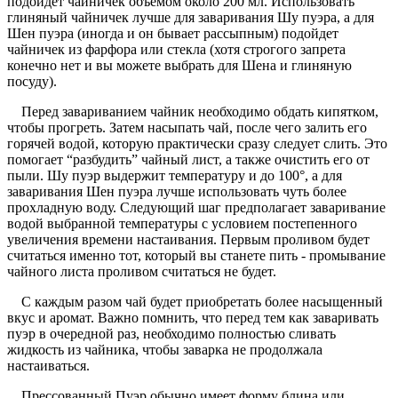
подойдет чайничек объемом около 200 мл. Использовать
глиняный чайничек лучше для заваривания Шу пуэра, а для
Шен пуэра (иногда и он бывает рассыпным) подойдет
чайничек из фарфора или стекла (хотя строгого запрета
конечно нет и вы можете выбрать для Шена и глиняную
посуду).
Перед завариванием чайник необходимо обдать кипятком,
чтобы прогреть. Затем насыпать чай, после чего залить его
горячей водой, которую практически сразу следует слить. Это
помогает “разбудить” чайный лист, а также очистить его от
пыли. Шу пуэр выдержит температуру и до 100°, а для
заваривания Шен пуэра лучше использовать чуть более
прохладную воду. Следующий шаг предполагает заваривание
водой выбранной температуры с условием постепенного
увеличения времени настаивания. Первым проливом будет
считаться именно тот, который вы станете пить - промывание
чайного листа проливом считаться не будет.
С каждым разом чай будет приобретать более насыщенный
вкус и аромат. Важно помнить, что перед тем как заваривать
пуэр в очередной раз, необходимо полностью сливать
жидкость из чайника, чтобы заварка не продолжала
настаиваться.
Прессованный Пуэр обычно имеет форму блина или