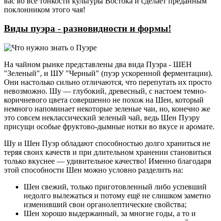
вас во все тонкости культуры Востока и сделает преданным
поклонником этого чая!
Виды пуэра - разновидности и формы!
На чайном рынке представлены два вида Пуэра - ШЕН
"Зеленый", и ШУ "Черный" (пуэр ускоренной ферментации).
Они настолько сильно отличаются, что перепутать их просто
невозможно. Шу — глубокий, древесный, с настоем темно-
коричневого цвета совершенно не похож на Шен, который
немного напоминает некоторые зеленые чаи, но, конечно же
это совсем неклассический зеленый чай, ведь Шен Пуэру
присущи особые фруктово-дымные нотки во вкусе и аромате.
Шу и Шен Пуэр обладают способностью долго храниться не
теряя своих качеств и при длительном хранении становиться
только вкуснее — удивительное качество! Именно благодаря
этой способности Шен можно условно разделить на:
Шен свежий, только приготовленный либо успевший
недолго вылежаться и потому ещё не слишком заметно
изменивший свои органолептические свойства;
Шен хорошо выдержанный, за многие годы, а то и