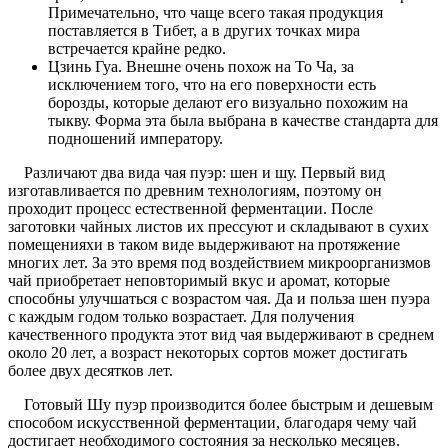
Примечательно, что чаще всего такая продукция
поставляется в Тибет, а в других точках мира
встречается крайне редко.
Цзинь Гуа. Внешне очень похож на То Ча, за
исключением того, что на его поверхности есть
борозды, которые делают его визуально похожим на
тыкву. Форма эта была выбрана в качестве стандарта для
подношений императору.
Различают два вида чая пуэр: шен и шу. Первый вид
изготавливается по древним технологиям, поэтому он
проходит процесс естественной ферментации. После
заготовки чайных листов их прессуют и складывают в сухих
помещенияхи в таком виде выдерживают на протяжение
многих лет. За это время под воздействием микроорганизмов
чай приобретает неповторимый вкус и аромат, которые
способны улучшаться с возрастом чая. Да и польза шен пуэра
с каждым годом только возрастает. Для получения
качественного продукта этот вид чая выдерживают в среднем
около 20 лет, а возраст некоторых сортов может достигать
более двух десятков лет.
Готовый Шу пуэр производится более быстрым и дешевым
способом искусственной ферментации, благодаря чему чай
достигает необходимого состояния за несколько месяцев.