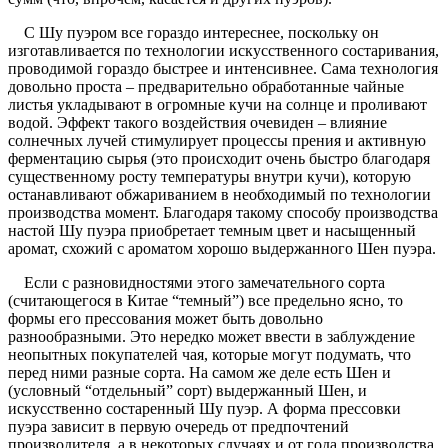
С Шу пуэром все гораздо интереснее, поскольку он
изготавливается по технологии искусственного состаривания,
проводимой гораздо быстрее и интенсивнее. Сама технология
довольно проста – предварительно обработанные чайные
листья укладывают в огромные кучи на солнце и проливают
водой. Эффект такого воздействия очевиден – влияние
солнечных лучей стимулирует процессы прения и активную
ферментацию сырья (это происходит очень быстро благодаря
существенному росту температуры внутри кучи), которую
останавливают обжариванием в необходимый по технологии
производства момент. Благодаря такому способу производства
настой Шу пуэра приобретает темным цвет и насыщенный
аромат, схожий с ароматом хорошо выдержанного Шен пуэра.
Если с разновидностями этого замечательного сорта
(считающегося в Китае “темный”) все предельно ясно, то
формы его прессования может быть довольно
разнообразными. Это нередко может ввести в заблуждение
неопытных покупателей чая, которые могут подумать, что
перед ними разные сорта. На самом же деле есть Шен и
(условный “отдельный” сорт) выдержанный Шен, и
искусственно состаренный Шу пуэр. А форма прессовки
пуэра зависит в первую очередь от предпочтений
производителя, а в некоторых случаях и от года производства