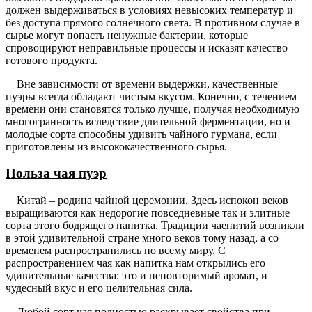
должен выдерживаться в условиях невысоких температур и
без доступа прямого солнечного света. В противном случае в
сырье могут попасть ненужные бактерии, которые
спровоцируют неправильные процессы и исказят качество
готового продукта.
Вне зависимости от времени выдержки, качественные
пуэры всегда обладают чистым вкусом. Конечно, с течением
времени они становятся только лучше, получая необходимую
многогранность вследствие длительной ферментации, но и
молодые сорта способны удивить чайного гурмана, если
приготовлены из высококачественного сырья.
Польза чая пуэр
Китай – родина чайной церемонии. Здесь испокон веков
выращиваются как недорогие повседневные так и элитные
сорта этого бодрящего напитка. Традиции чаепитий возникли
в этой удивительной стране много веков тому назад, а со
временем распространились по всему миру. С
распространением чая как напитка нам открылись его
удивительные качества: это и неповторимый аромат, и
чудесный вкус и его целительная сила.
Любой сорт чая полностью раскрывает свойства при