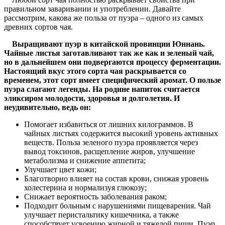
правильном заваривании и употреблении. Давайте
рассмотрим, какова же польза от пуэра – одного из самых
древних сортов чая.
Выращивают пуэр в китайской провинции Юннань.
Чайные листья заготавливают так же как и зеленый чай,
но в дальнейшем они подвергаются процессу ферментации.
Настоящий вкус этого сорта чая раскрывается со
временем, этот сорт имеет специфический аромат. О пользе
пуэра слагают легенды. На родине напиток считается
эликсиром молодости, здоровья и долголетия. И
неудивительно, ведь он:
Помогает избавиться от лишних килограммов. В
чайных листьях содержится высокий уровень активных
веществ. Польза зеленого пуэра проявляется через
вывод токсинов, расщепление жиров, улучшение
метаболизма и снижение аппетита;
Улучшает цвет кожи;
Благотворно влияет на состав крови, снижая уровень
холестерина и нормализуя глюкозу;
Снижает вероятность заболевания раком;
Подходит больным с нарушениями пищеварения. Чай
улучшает перистальтику кишечника, а также
способствует усвоению жирной и тяжелой пищи. Пуэр