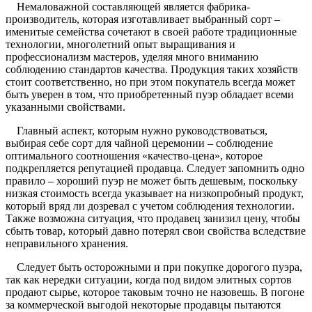
Немаловажной составляющей является фабрика-
производитель, которая изготавливает выбранный сорт –
именитые семейства сочетают в своей работе традиционные
технологии, многолетний опыт выращивания и
профессионализм мастеров, уделяя много вниманию
соблюдению стандартов качества. Продукция таких хозяйств
стоит соответственно, но при этом покупатель всегда может
быть уверен в том, что приобретенный пуэр обладает всеми
указанными свойствами.
Главный аспект, которым нужно руководствоваться,
выбирая себе сорт для чайной церемонии – соблюдение
оптимального соотношения «качество-цена», которое
подкрепляется репутацией продавца. Следует запомнить одно
правило – хороший пуэр не может быть дешевым, поскольку
низкая стоимость всегда указывает на низкопробный продукт,
который вряд ли дозревал с учетом соблюдения технологии.
Также возможна ситуация, что продавец занизил цену, чтобы
сбыть товар, который давно потерял свои свойства вследствие
неправильного хранения.
Следует быть осторожными и при покупке дорогого пуэра,
так как нередки ситуации, когда под видом элитных сортов
продают сырье, которое таковым точно не назовешь. В погоне
за коммерческой выгодой некоторые продавцы пытаются