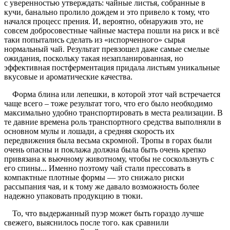
с уверенностью утверждать: чайные листья, собранные в
кучи, банально пролило дождем и это привело к тому, что
начался процесс прения. И, вероятно, обнаружив это, не
совсем добросовестные чайные мастера пошли на риск и всё
таки попытались сделать из «испорченного» сырья
нормальный чай. Результат превзошел даже самые смелые
ожидания, поскольку такая незапланированная, но
эффективная постферментация придала листьям уникальные
вкусовые и ароматические качества.
Форма блина или лепешки, в которой этот чай встречается
чаще всего – тоже результат того, что его было необходимо
максимально удобно транспортировать в места реализации. В
те давние времена роль транспортного средства выполняли в
основном мулы и лошади, а средняя скорость их
передвижения была весьма скромной. Тропы в горах были
очень опасны и поклажа должна была быть очень крепко
привязана к вьючному животному, чтобы не соскользнуть с
его спины... Именно поэтому чай стали прессовать в
компактные плотные формы — это снижало риски
рассыпания чая, и к тому же давало возможность более
надежно упаковать продукцию в тюки.
То, что выдержанный пуэр может быть гораздо лучше
свежего, выяснилось после того. как сравнили