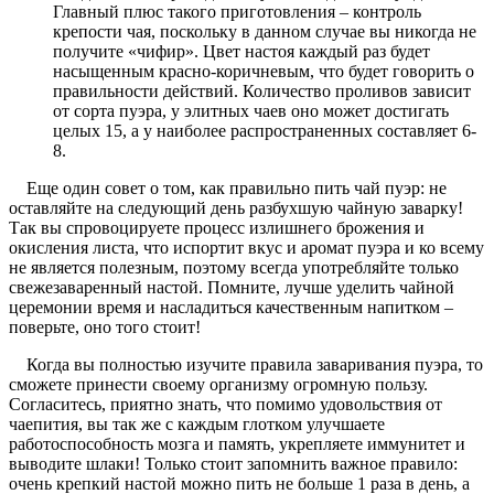
Главный плюс такого приготовления – контроль
крепости чая, поскольку в данном случае вы никогда не
получите «чифир». Цвет настоя каждый раз будет
насыщенным красно-коричневым, что будет говорить о
правильности действий. Количество проливов зависит
от сорта пуэра, у элитных чаев оно может достигать
целых 15, а у наиболее распространенных составляет 6-
8.
Еще один совет о том, как правильно пить чай пуэр: не
оставляйте на следующий день разбухшую чайную заварку!
Так вы спровоцируете процесс излишнего брожения и
окисления листа, что испортит вкус и аромат пуэра и ко всему
не является полезным, поэтому всегда употребляйте только
свежезаваренный настой. Помните, лучше уделить чайной
церемонии время и насладиться качественным напитком –
поверьте, оно того стоит!
Когда вы полностью изучите правила заваривания пуэра, то
сможете принести своему организму огромную пользу.
Согласитесь, приятно знать, что помимо удовольствия от
чаепития, вы так же с каждым глотком улучшаете
работоспособность мозга и память, укрепляете иммунитет и
выводите шлаки! Только стоит запомнить важное правило:
очень крепкий настой можно пить не больше 1 раза в день, а