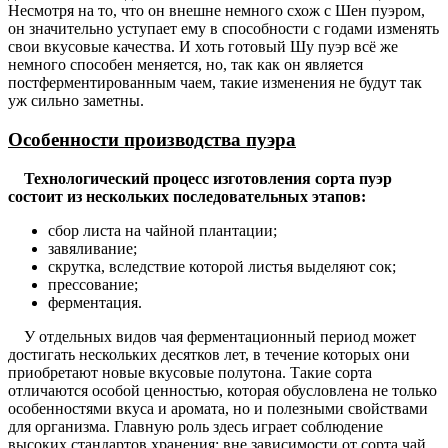
Несмотря на то, что он внешне немного схож с Шен пуэром,
он значительно уступает ему в способности с годами изменять
свои вкусовые качества. И хоть готовый Шу пуэр всё же
немного способен меняется, но, так как он является
постферментированным чаем, такие изменения не будут так
уж сильно заметны.
Особенности производства пуэра
Технологический процесс изготовления сорта пуэр
состоит из нескольких последовательных этапов:
сбор листа на чайной плантации;
завяливание;
скрутка, вследствие которой листья выделяют сок;
прессование;
ферментация.
У отдельных видов чая ферментационный период может
достигать нескольких десятков лет, в течение которых они
приобретают новые вкусовые полутона. Такие сорта
отличаются особой ценностью, которая обусловлена не только
особенностями вкуса и аромата, но и полезными свойствами
для организма. Главную роль здесь играет соблюдение
высоких стандартов хранения: вне зависимости от сорта чай