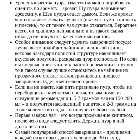
Уровень качества пуэра зачастую можно попробовать
оценить по аромату – аромат Шу пуэра напоминает
древесину, а Шэн пуэра отдает дымом. Если же аромат
явно оставляет желать лучшего (вы чувствуете гнилость
и плесень), то от такого чая лучше отказаться. Вероятнее
всего, он хранился неправильно и из такого сырья
никогда не получится качественный настой.
Особое внимание следует уделить заварочной посуде:
лучше всего подойдет чайник из исинской глины,
которая благодаря пористой структуре накапливает
вкусовые полутона, раскрывая пуэр полностью. Но если
вы впервые приступили к чайной церемонии с пуэром,
то в таком случае лучше остановитесь на чайнике из
прозрачного стекла: так контролировать процесс
заваривания будет значительно проще.
Если вы не знаете, как пить правильно пуэр, чтобы не
переборщить с крепостью настоя, то вам помогут
следующие рекомендации: 5-7 граммов чая на 150-200
мл – и получится насыщенный напиток, а 2-3 грамма на
то же количество воды – и получится более слабый.
Первая заварка чая – это всегда промывание кипятком,
после чего воду следует слить. Держать пуэр в ней
долго не стоит.
Самый популярный способ заваривания – проливами,
каждый из которых длится условно до 30 секунд.