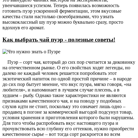
увенчавшиеся успехом. Теперь появилась возможность
готовить пуэр ускоренной ферментации, этом вкусовые
качества стали настолько своеобразными, что узнать
высококлассный шу пуэр можно буквально сразу, просто
вдохнув его аромат.
Как выбрать чай пуэр - полезные советы!
Пуэр – сорт чая, который до сих пор считается за диковинку
на отечественном рынке. О его свойствах ходят легенды, но
далеко не каждый человек решается попробовать этот
экзотический напиток по одной простой причине – в народе
до сих пор бытует мнение, что вкус пуэра, мягко говоря, «на
любителя», и напоминает в лучшем случае плесень, а в
худшем – рыбу. Однако такие характеристики не являются
признаками качественного чая, и на поводу у подобных
слухов идти не стоит, поскольку это означает лишь одно –
продавец в погоне за коммерческой выгодой подсунул товар,
условия хранения и приготовления которого были нарушены.
Для того чтобы распробовать вкус настоящего пуэра и
прочувствовать всю глубину его оттенков, нужно приобрести
качественное сырье – вот тогда сорт раскроется во всем