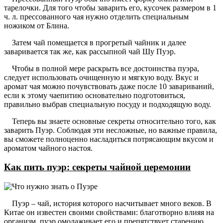
тарелочки. Для того чтобы заварить его, кусочек размером в 1
ч. л. прессованного чая нужно отделить специальным
ножиком от Блина.
Затем чай помещается в прогретый чайник и далее
заваривается так же, как рассыпной чай Шу Пуэр.
Чтобы в полной мере раскрыть все достоинства пуэра,
следует использовать очищенную и мягкую воду. Вкус и
аромат чая можно почувствовать даже после 10 завариваний,
если к этому чаепитию основательно подготовиться,
правильно выбрав специальную посуду и подходящую воду.
Теперь вы знаете основные секреты относительно того, как
заварить Пуэр. Соблюдая эти несложные, но важные правила,
вы сможете полноценно насладиться потрясающим вкусом и
ароматом чайного настоя.
Как пить пуэр: секреты чайной церемонии
Пуэр – чай, история которого насчитывает много веков. В
Китае он известен своими свойствами: благотворно влияя на
организм, пуэр омолаживает его и препятствует старению.