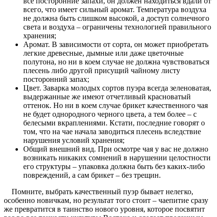
все посторонние запахи, он должен находиться вдали от
всего, что имеет сильный аромат. Температура воздуха
не должна быть слишком высокой, а доступ солнечного
света и воздуха – ограничены технологией правильного
хранения;
Аромат. В зависимости от сорта, он может приобретать
легкие древесные, дымные или даже цветочные
полутона, но ни в коем случае не должна чувствоваться
плесень либо другой присущий чайному листу
посторонний запах;
Цвет. Заварка молодых сортов пуэра всегда зеленоватая,
выдержанные же имеют отчетливый красноватый
оттенок. Но ни в коем случае брикет качественного чая
не будет однородного черного цвета, а тем более – с
белесыми вкраплениями. Кстати, последние говорят о
том, что на чае начала заводиться плесень вследствие
нарушения условий хранения;
Общий внешний вид. При осмотре чая у вас не должно
возникать никаких сомнений в нарушении целостности
его структуры – упаковка должна быть без каких-либо
повреждений, а сам брикет – без трещин.
Помните, выбрать качественный пуэр бывает нелегко,
особенно новичкам, но результат того стоит – чаепитие сразу
же превратится в таинство нового уровня, которое посвятит