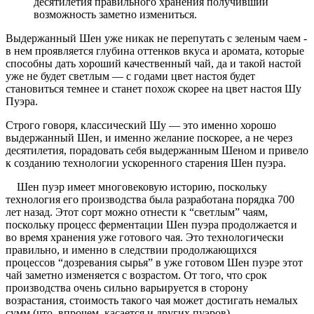
десятилетия правильного хранения получивший
возможность заметно измениться.
Выдержанный Шен уже никак не перепутать с зеленым чаем -
в нем проявляется глубина оттенков вкуса и аромата, которые
способны дать хороший качественный чай, да и такой настой
уже не будет светлым — с годами цвет настоя будет
становиться темнее и станет похож скорее на цвет настоя Шу
Пуэра.
Строго говоря, классический Шу — это именно хорошо
выдержанный Шен, и именно желание поскорее, а не через
десятилетия, порадовать себя выдержанным Шеном и привело
к созданию технологии ускоренного старения Шен пуэра.
Шен пуэр имеет многовековую историю, поскольку
технология его производства была разработана порядка 700
лет назад. Этот сорт можно отнести к “светлым” чаям,
поскольку процесс ферментации Шен пуэра продолжается и
во время хранения уже готового чая. Это технологически
правильно, и именно в следствии продолжающихся
процессов “дозревания сырья” в уже готовом Шен пуэре этот
чай заметно изменяется с возрастом. От того, что срок
производства очень сильно варьируется в сторону
возрастания, стоимость такого чая может достигать немалых
сумм (что, впрочем, касается и других пуэров).