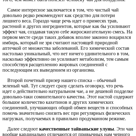
Самое интересное заключается в том, что чистый чай
довольно редко рекомендуют как средство для потери
лишнего веса. Гораздо чаще речь идет о примесях трав,
растений и других ингредиентов, которые как бы усиливают
эффект чая, создавая такую себе жиросжигательную смесь. На
первом месте среди таких добавок вполне законно воцарился
имбирь, который не зря считают настоящей природной
аптечкой от множества заболеваний. Его химический состав
настолько уникальный, что нет ничего удивительного в том,
насколько эффективно он усиливает метаболизм, тем самым
способствуя расщеплению жировых соединений с
последующим их выведением из организма.
Второй почетный призер нашего списка – обычный
зеленый чай. Тут следует сразу сделать оговорку, что речь
идет о действительно натуральном чае, а не дешевой подделке
довольно-таки сомнительного качества. Этот настой содержит
большое количество кахетинов и других химических
соединений, улучшающих общий обмен веществ и способных
помочь значительно снизить вес при регулярных физических
нагрузках, получаемых в правильно продуманном режиме.
Далее следуют
качественные тайваньские улуны
. Эти чаи
вообще кардинально отличаются от привычных нам черного