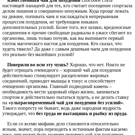
Качественный чай для похудения
способен стать
настоящей панацеей для тех, кто считает посещение спортзала
делом лишним и совершенно ненужным. Куда проще лежать
на диване, попивать чаек и наслаждаться непрерывным
процессом похудения, не требующим никаких
дополнительных усилий. Более того, все шлаки, вредоносные
соединения и прочие свободные радикалы в ужасе сбегают из
организма, лишь только почуяв, как вы выпиваете первый
глоток магического настоя для похудения. Кто сказал, что
худеть тяжело? Да даже с самым дешевым чаем для похудения
это реально без малейших усилий!
Поверили во всю эту чушь?
Хорошо, что нет. Никто не
будет отрицать очевидного – хороший чай для похудения
действительно стимулирует расщепление жировых
соединений, приводит мышцы в тонус и способствует
очищению организма. Главный подводный камень –
необходимость вести здоровый образ жизни, заниматься
спортом и действительно пытаться худеть, а не делать ставку
на
«ультрасовременный чай для похудения без усилий»
.
Такого попросту не бывает, ведь даже народная мудрость
утверждает, что
без труда не вытащишь и рыбку из пруда
.
Если со всеми мифами дело становится относительно
ясным, значит, пора переходить к истинным фактам касаемо
того, чем может быть полезен человеку чай для похудения.