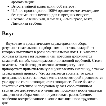
ароматизация;
Высота чайной плантации: 600 метров;
Чайное производство: 100% органическое земледелие
без применения пестицидов и вредных веществ;
Состав: Зеленый чай, Камелия, Лемонграсс, Мята,
Лимонная вербена.
Вкус
Вкусовые и ароматические характеристики сбора –
результат тщательного подбора компонентов, каждый из
которых выступает в роли оригинальной ноты. В качестве
основы купажа взят зеленый чай, который дополняется
камелией, мятой, лемонграссом и лимонной вербеной. Стоит
отметить, что благодаря именно лемонграссу настой
приобретает примечательную и узнаваемую кислинку, а также
характерный привкус. Что же касается аромата, то здесь
центральное место занимает мята, после которой проявляются
уже другие составляющие, оттеняющие ее. Такое богатое
сочетание оттенков и полутонов делает сбор отличным
вариантом для вечернего чаепития, поскольку после чашечки
заваренного сбора можно почувствовать расслабление,
особенно востребованное в конце насыщенного трудового
дня.