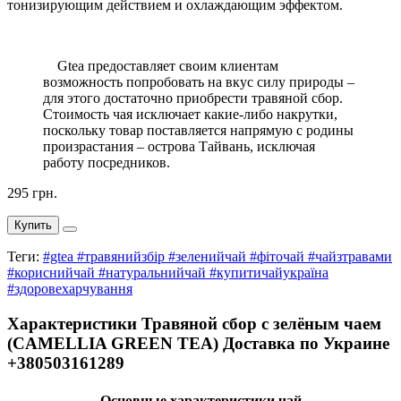
тонизирующим действием и охлаждающим эффектом.
Gtea предоставляет своим клиентам
возможность попробовать на вкус силу природы –
для этого достаточно приобрести травяной сбор.
Стоимость чая исключает какие-либо накрутки,
поскольку товар поставляется напрямую с родины
произрастания – острова Тайвань, исключая
работу посредников.
295 грн.
Купить
Теги:
#gtea #травянийзбір #зеленийчай #фіточай #чайзтравами
#кориснийчай #натуральнийчай #купитичайукраїна
#здоровехарчування
Характеристики Травяной сбор с зелёным чаем
(CAMELLIA GREEN TEA) Доставка по Украине
+380503161289
Основные характеристики чай