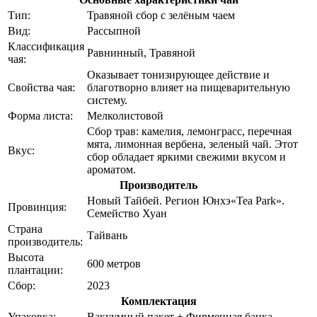
Тип:
Травяной сбор с зелёным чаем
Вид:
Рассыпной
Классификация
Равнинный, Травяной
чая:
Оказывает тонизирующее действие и
Свойства чая:
благотворно влияет на пищеварительную
систему.
Форма листа:
Мелколистовой
Сбор трав: камелия, лемонграсс, перечная
мята, лимонная вербена, зеленый чай. Этот
Вкус:
сбор обладает яркими свежими вкусом и
ароматом.
Производитель
Новый Тайбей. Регион Юнхэ«Tea Park».
Провинция:
Семейство Хуан
Страна
Тайвань
производитель:
Высота
600 метров
плантации:
Сбор:
2023
Комплектация
Упаковка:
Вакуумный пакет + Фирменная банка