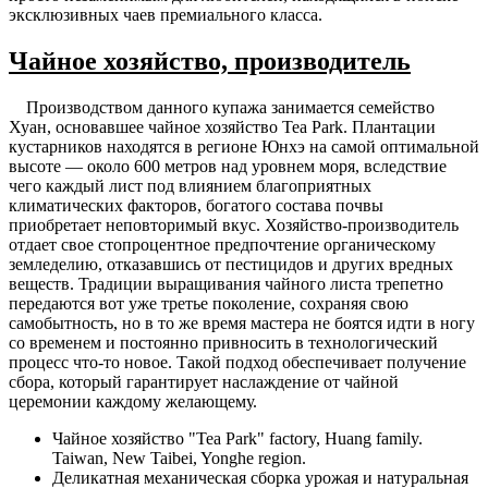
эксклюзивных чаев премиального класса.
Чайное хозяйство, производитель
Производством данного купажа занимается семейство
Хуан, основавшее чайное хозяйство Tea Park. Плантации
кустарников находятся в регионе Юнхэ на самой оптимальной
высоте — около 600 метров над уровнем моря, вследствие
чего каждый лист под влиянием благоприятных
климатических факторов, богатого состава почвы
приобретает неповторимый вкус. Хозяйство-производитель
отдает свое стопроцентное предпочтение органическому
земледелию, отказавшись от пестицидов и других вредных
веществ. Традиции выращивания чайного листа трепетно
передаются вот уже третье поколение, сохраняя свою
самобытность, но в то же время мастера не боятся идти в ногу
со временем и постоянно привносить в технологический
процесс что-то новое. Такой подход обеспечивает получение
сбора, который гарантирует наслаждение от чайной
церемонии каждому желающему.
Чайное хозяйство "Tea Park" factory, Huang family.
Taiwan, New Taibei, Yonghe region.
Деликатная механическая сборка урожая и натуральная