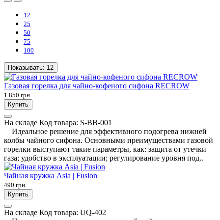
12
25
50
75
100
Показывать:
12
Газовая горелка для чайно-кофеного сифона RECROW
1 850 грн.
Купить
На складе
Код товара:
S-BB-001
Идеальное решение для эффективного подогрева нижней
колбы чайного сифона. Основными преимуществами газовой
горелки выступают такие параметры, как: защита от утечки
газа; удобство в эксплуатации; регулирование уровня под..
Чайная кружка Asia | Fusion
490 грн.
Купить
На складе
Код товара:
UQ-402